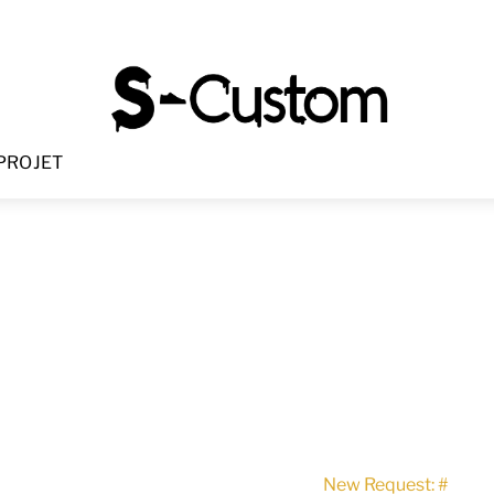
Menu
PROJET
New Request: #