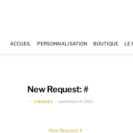
Skip
to
content
ACCUEIL
PERSONNALISATION
BOUTIQUE
LE 
New Request: #
septembre 14, 2023
LI81NI82
New Request: #