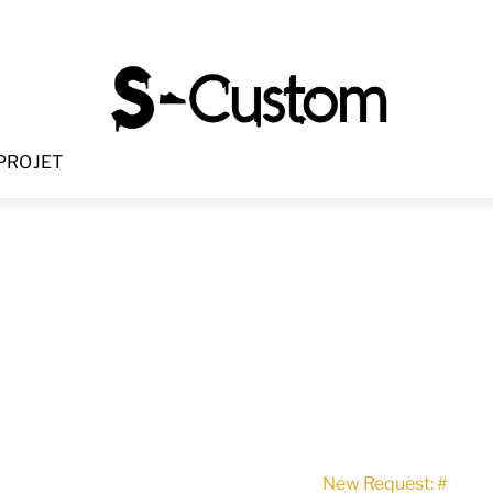
Menu
PROJET
New Request: #