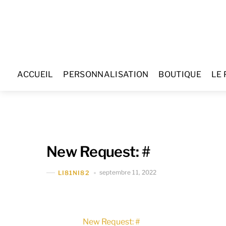
Skip
to
content
ACCUEIL
PERSONNALISATION
BOUTIQUE
LE 
New Request: #
septembre 11, 2022
LI81NI82
New Request: #