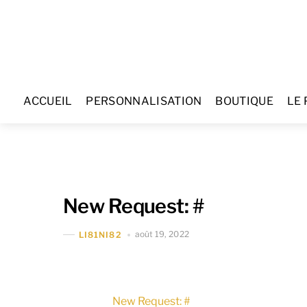
Skip
to
content
ACCUEIL
PERSONNALISATION
BOUTIQUE
LE 
New Request: #
août 19, 2022
LI81NI82
New Request: #