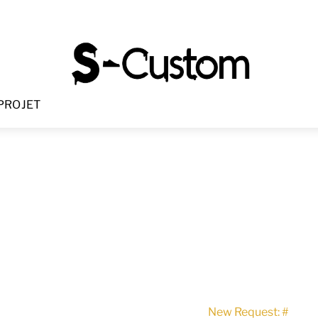
Menu
PROJET
New Request: #