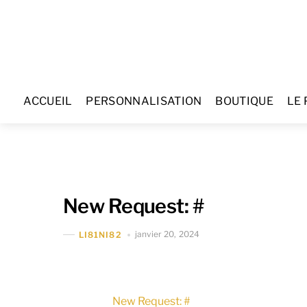
Skip
to
content
ACCUEIL
PERSONNALISATION
BOUTIQUE
LE 
New Request: #
janvier 20, 2024
LI81NI82
New Request: #