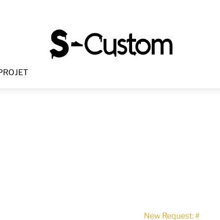
Menu
PROJET
New Request: #