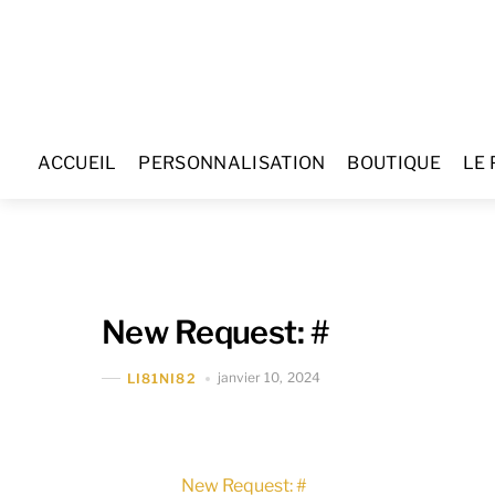
Skip
to
content
ACCUEIL
PERSONNALISATION
BOUTIQUE
LE 
New Request: #
janvier 10, 2024
LI81NI82
New Request: #