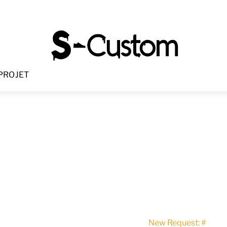
Menu
PROJET
New Request: #