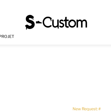
Menu
PROJET
New Request: #