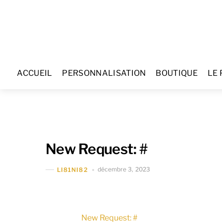
Skip
to
content
ACCUEIL
PERSONNALISATION
BOUTIQUE
LE 
New Request: #
décembre 3, 2023
LI81NI82
New Request: #