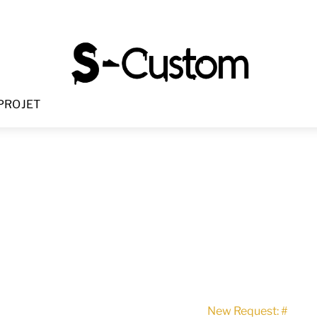
Menu
PROJET
New Request: #