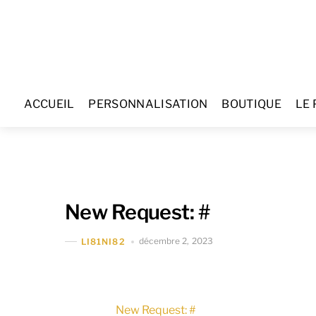
Skip
to
content
ACCUEIL
PERSONNALISATION
BOUTIQUE
LE 
New Request: #
décembre 2, 2023
LI81NI82
New Request: #