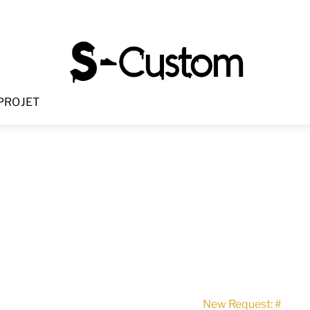
Menu
PROJET
New Request: #