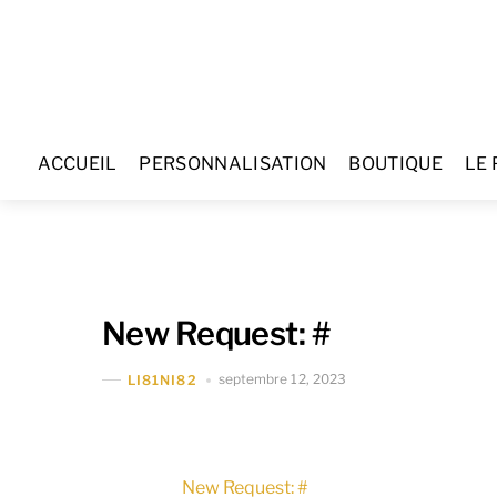
Skip
to
content
ACCUEIL
PERSONNALISATION
BOUTIQUE
LE 
New Request: #
septembre 12, 2023
LI81NI82
New Request: #