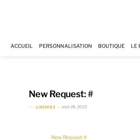
Skip
to
content
ACCUEIL
PERSONNALISATION
BOUTIQUE
LE 
New Request: #
août 28, 2023
LI81NI82
New Request: #