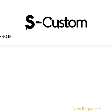
Menu
PROJET
New Request: #