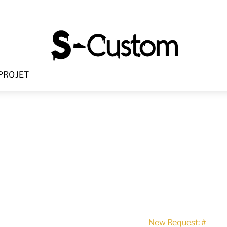
Menu
PROJET
New Request: #