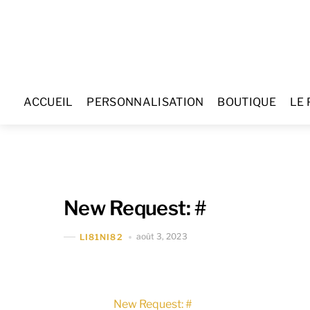
Skip
to
content
ACCUEIL
PERSONNALISATION
BOUTIQUE
LE 
New Request: #
août 3, 2023
LI81NI82
New Request: #