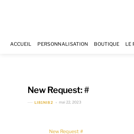
Skip
to
content
ACCUEIL
PERSONNALISATION
BOUTIQUE
LE 
New Request: #
mai 22, 2023
LI81NI82
New Request: #