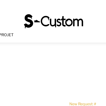
Menu
PROJET
New Request: #