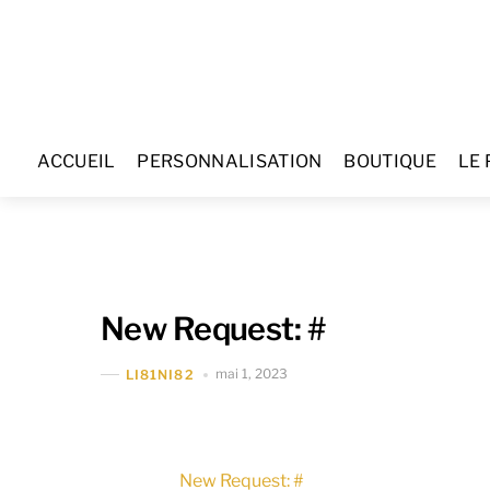
Skip
to
content
ACCUEIL
PERSONNALISATION
BOUTIQUE
LE 
New Request: #
mai 1, 2023
LI81NI82
New Request: #