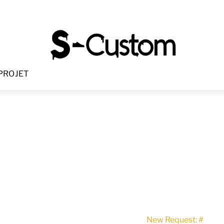
Menu
PROJET
New Request: #