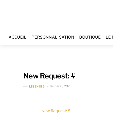
Skip
to
content
ACCUEIL
PERSONNALISATION
BOUTIQUE
LE 
New Request: #
février 6, 2023
LI81NI82
New Request: #