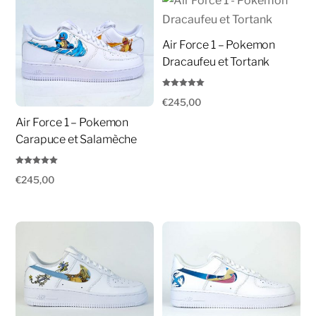
Air Force 1 – Pokemon
Dracaufeu et Tortank
Note
€
245,00
5.00
sur 5
Air Force 1 – Pokemon
Carapuce et Salamèche
Note
€
245,00
5.00
sur 5